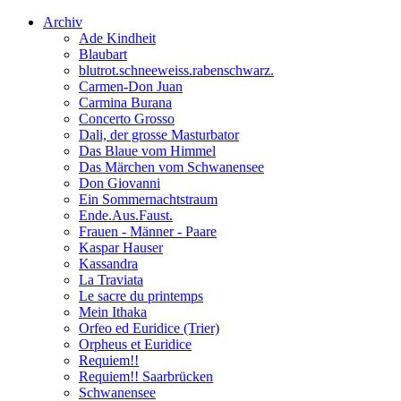
Archiv
Ade Kindheit
Blaubart
blutrot.schneeweiss.rabenschwarz.
Carmen-Don Juan
Carmina Burana
Concerto Grosso
Dali, der grosse Masturbator
Das Blaue vom Himmel
Das Märchen vom Schwanensee
Don Giovanni
Ein Sommernachtstraum
Ende.Aus.Faust.
Frauen - Männer - Paare
Kaspar Hauser
Kassandra
La Traviata
Le sacre du printemps
Mein Ithaka
Orfeo ed Euridice (Trier)
Orpheus et Euridice
Requiem!!
Requiem!! Saarbrücken
Schwanensee